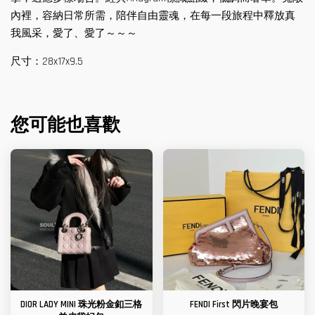
內裡，容納日常所需，陪伴自由靈魂，在每一段旅程中釋放真
我風采，愛了、愛了～～～
尺寸：28x17x9.5
您可能也喜歡
DIOR LADY MINI 珠光粉金釦三格
FENDI First 閃片晚宴包