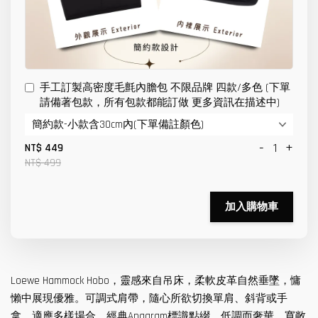
手工訂製高密度毛氈內膽包 不限品牌 四款/多色 (下單
請備著包款，所有包款都能訂做 更多資訊在描述中)
-
+
NT$ 449
NT$ 499
加入購物車
Loewe Hammock Hobo，靈感來自吊床，柔軟皮革自然垂墜，慵
懶中展現優雅。可調式肩帶，隨心所欲切換單肩、斜背或手
拿，適應多樣場合。經典Anagram標識點綴，低調而奢華。寬敞