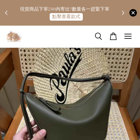
快隔天
現貨商品下單24H內寄出?數量各一趕緊下單
點擊查看款式