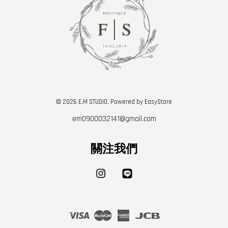
© 2026 E.M STUDIO. Powered by
EasyStore
em0900032141@gmail.com
關注我們
Instagram
Line
Visa
Master
American
JCB
Express