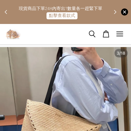
快隔天
現貨商品下單24H內寄出?數量各一趕緊下單
點擊查看款式