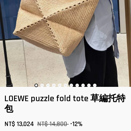
LOEWE puzzle fold tote 草編托特
包
NT$ 13,024
NT$ 14,800
-12%