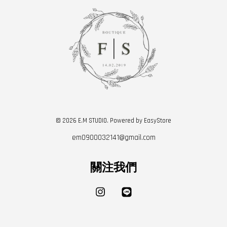
© 2026 E.M STUDIO. Powered by
EasyStore
em0900032141@gmail.com
關注我們
Instagram
Line