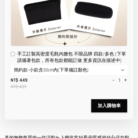
手工訂製高密度毛氈內膽包 不限品牌 四款/多色 (下單
請備著包款，所有包款都能訂做 更多資訊在描述中)
-
+
NT$ 449
NT$ 499
加入購物車
真的無敵氣質的一款涼鞋🩴上腳非常好看🤩質感超好👍這款鞋