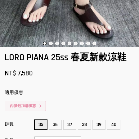
LORO PIANA 25ss 春夏新款涼鞋
NT$ 7,580
適用優惠
內膽包加購優惠
碼數
35
36
37
38
39
40