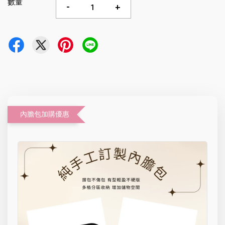
數量
-
+
內膽包加購優惠