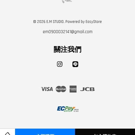
© 2026 E.M STUDIO. Powered by
EasyStore
em0900032141@gmail.com
關注我們
Instagram
Line
Visa
Master
American
JCB
Express