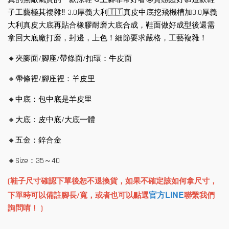
子工藝極其複雜‼ ️3.0厚義大利🇮🇹真皮中底挖飛機槽加3.0厚義
大利真皮大底再貼合橡膠耐磨大底合成，鞋面做好成型後還需
拿回大底廠打磨，封邊，上色！細節要求嚴格，工藝複雜！
🔸夾腳面/腳座/帶條面/扣環：牛皮面
🔸帶條裡/腳座裡：羊皮里
🔸中底：包中底是羊皮里
🔸大底：皮中底/大底一體
🔸五金：鋅合金
🔸Size：35～40
(鞋子尺寸確認下單後恕不退換貨，如果不確定該如何拿尺寸，
官方LINE
下單時可以備註腳長/寬，或者也可以點選
聯繫我們
詢問唷！ )