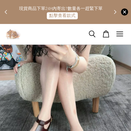
快隔天
現貨商品下單24H內寄出?數量各一趕緊下單
點擊查看款式