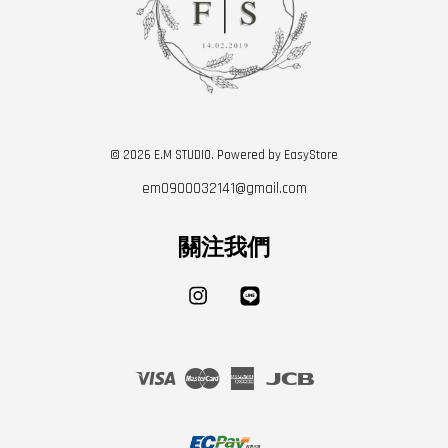
© 2026 E.M STUDIO. Powered by
EasyStore
em0900032141@gmail.com
關注我們
Instagram
Line
Visa
Master
American
JCB
Express