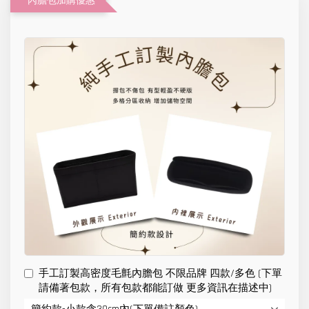
內膽包加購優惠
手工訂製高密度毛氈內膽包 不限品牌 四款/多色 (下單
請備著包款，所有包款都能訂做 更多資訊在描述中)