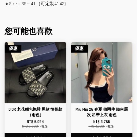
🔸Size：35～41 （可定制41 42)
您可能也喜歡
優惠
優惠
DIOR 老花麵包拖鞋 男款 情侶款
Miu Miu 26 春夏 假兩件 幾何層
（兩色）
次 吊帶上衣 兩色
NT$ 6,054
NT$ 3,766
NT$ 6,880
-12%
NT$ 4,280
-12%