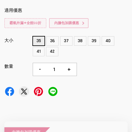
適用優惠
霸氣外漏✦全館88折
內膽包加購優惠
大小
35
36
37
38
39
40
41
42
數量
-
+