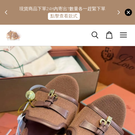
快隔天
現貨商品下單24H內寄出?數量各一趕緊下單
點擊查看款式