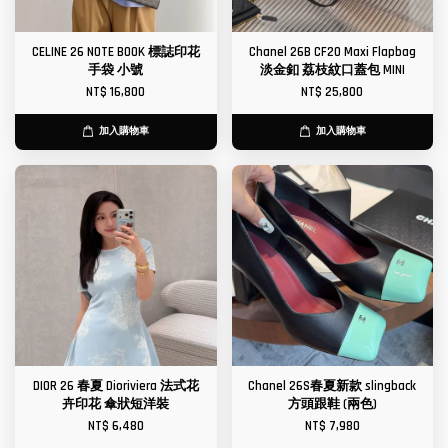
CELINE 26 NOTE BOOK 標誌印花
Chanel 26B CF20 Maxi Flapbag
手袋 小號
淡金釦 荔枝紋口蓋包 MINI
NT$ 16,800
NT$ 25,800
加入購物車
加入購物車
DIOR 26 春夏 Dioriviera 法式花
Chanel 26S春夏新款 slingback
卉印花 傘狀短洋裝
方頭跟鞋 (兩色)
NT$ 6,480
NT$ 7,980