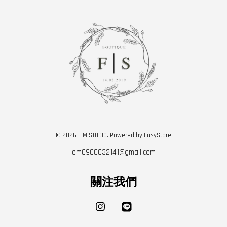
© 2026 E.M STUDIO. Powered by
EasyStore
em0900032141@gmail.com
關注我們
Instagram
Line