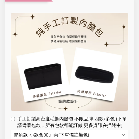
手工訂製高密度毛氈內膽包 不限品牌 四款/多色 (下單
請備著包款，所有包款都能訂做 更多資訊在描述中)