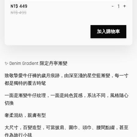
-
+
NT$ 449
NT$ 499
加入購物車
✨ Denim Gradient 限定丹寧漸變
致敬摯愛牛仔褲的歲月痕跡，由深至淺的星空藍漸變，每一寸
都是獨特的覆古時髦
一面是漸變牛仔紋理，一面是純色質感，系法不同，風格隨心
切換
奢柔混紡，親膚有型
大尺寸，百變造型，可當披肩、圍巾、頭巾、腰間點綴，甚至
作為旅行小毯