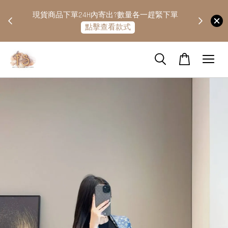
快隔天
現貨商品下單24H內寄出?數量各一趕緊下單
點擊查看款式