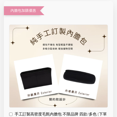
內膽包加購優惠
手工訂製高密度毛氈內膽包 不限品牌 四款/多色 (下單