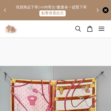
快隔天
現貨商品下單24H內寄出?數量各一趕緊下單
點擊查看款式