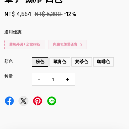
NT$ 4,664
NT$ 5,300
-12%
適用優惠
霸氣外漏✦全館88折
內膽包加購優惠
顏色
粉色
藏青色
奶茶色
咖啡色
數量
-
+