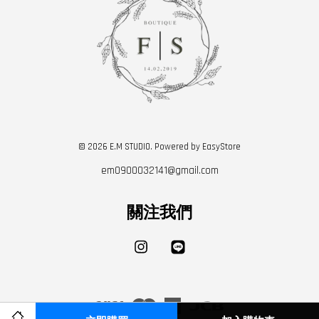
© 2026 E.M STUDIO. Powered by
EasyStore
em0900032141@gmail.com
關注我們
Instagram
Line
Visa
Master
American
JCB
Express