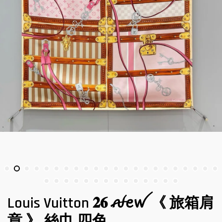
Louis Vuitton 𝟐𝟔 ꫛꫀꪝ 《 旅箱肩
章 》 絲巾 四色