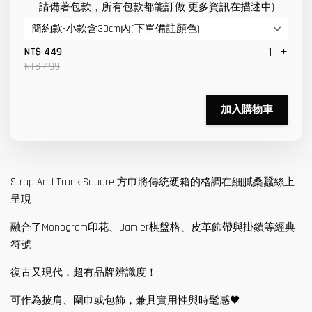
請備著包款，所有包款都能訂做 更多資訊在描述中)
-
+
NT$ 449
NT$ 499
加入購物車
Strap And Trunk Square 方巾將傳統硬箱的格調在細膩桑蠶絲上
呈現
融合了Monogram印花、Damier棋盤格、皮革飾帶與掛鎖等經典
符號
復古又現代，超有品牌辨識度！
可作為披肩、圍巾或包飾，兼具實用性與時髦感🖤