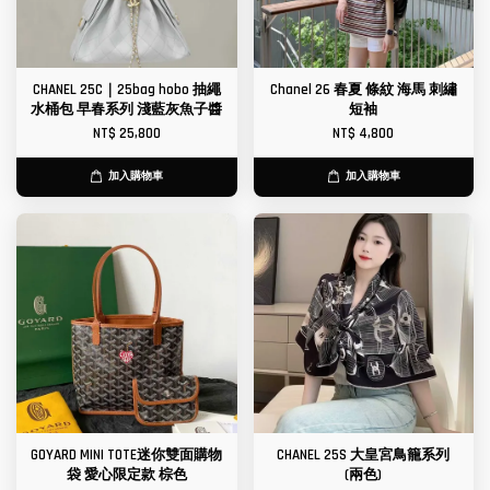
CHANEL 25C｜25bag hobo 抽繩
Chanel 26 春夏 條紋 海馬 刺繡
水桶包 早春系列 淺藍灰魚子醬
短袖
NT$ 25,800
NT$ 4,800
加入購物車
加入購物車
GOYARD MINI TOTE迷你雙面購物
CHANEL 25S 大皇宮鳥籠系列
袋 愛心限定款 棕色
(兩色)