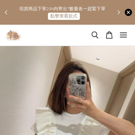
快隔天
現貨商品下單24H內寄出?數量各一趕緊下單
點擊查看款式