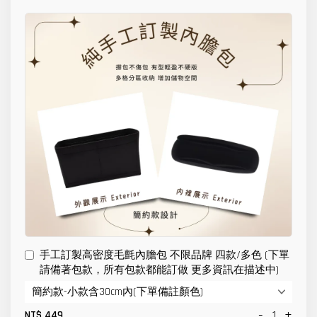
手工訂製高密度毛氈內膽包 不限品牌 四款/多色 (下單
請備著包款，所有包款都能訂做 更多資訊在描述中)
-
+
NT$ 449