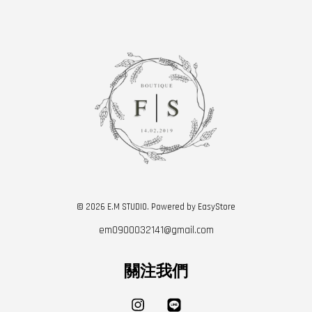
© 2026 E.M STUDIO. Powered by
EasyStore
em0900032141@gmail.com
關注我們
Instagram
Line