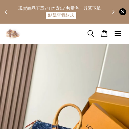
快隔天
現貨商品下單24H內寄出?數量各一趕緊下單
點擊查看款式