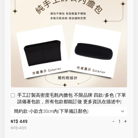
手工訂製高密度毛氈內膽包 不限品牌 四款/多色 (下單
請備著包款，所有包款都能訂做 更多資訊在描述中)
-
+
NT$ 449
NT$ 499