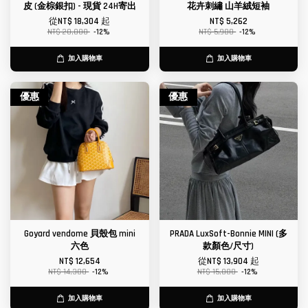
皮 (金棕銀扣) - 現貨 24H寄出
花卉刺繡 山羊絨短袖
從
NT$ 18,304
起
NT$ 5,262
NT$ 20,800
-12%
NT$ 5,980
-12%
加入購物車
加入購物車
優惠
優惠
Goyard vendome 貝殼包 mini
PRADA LuxSoft-Bonnie MINI (多
六色
款顏色/尺寸)
NT$ 12,654
從
NT$ 13,904
起
NT$ 14,380
-12%
NT$ 15,800
-12%
加入購物車
加入購物車