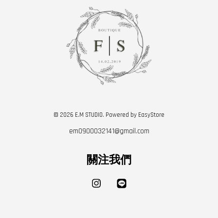
© 2026 E.M STUDIO. Powered by
EasyStore
em0900032141@gmail.com
關注我們
Instagram
Line