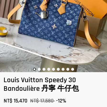
Louis Vuitton Speedy 30
Bandoulière 丹寧 牛仔包
NT$ 15,470
NT$ 17,580
-12%