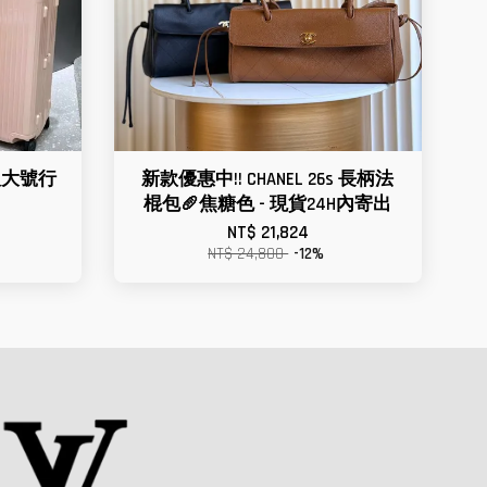
運動版大號行
新款優惠中!! CHANEL 26s 長柄法
棍包🥖焦糖色 - 現貨24H內寄出
NT$ 21,824
NT$ 24,800
-12%