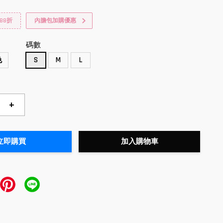
88折
內膽包加購優惠
碼數
色
S
M
L
+
立即購買
加入購物車