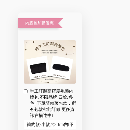
內膽包加購優惠
手工訂製高密度毛氈內
膽包 不限品牌 四款/多
色 (下單請備著包款，所
有包款都能訂做 更多資
訊在描述中)