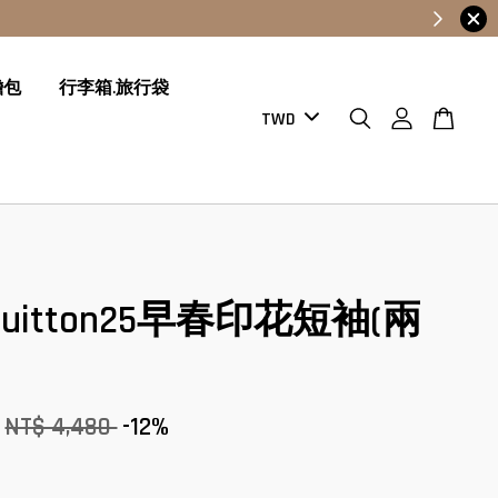
膽包
行李箱.旅行袋
s Vuitton25早春印花短袖(兩
NT$ 4,480
-12%