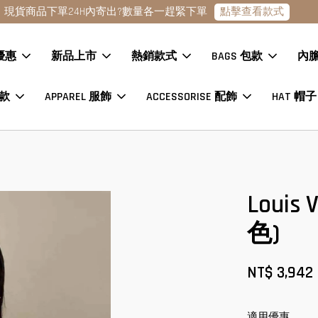
點擊查看款式
現貨商品下單24H內寄出?數量各一趕緊下單
優惠
新品上市
熱銷款式
BAGS 包款
內
鞋款
APPAREL 服飾
ACCESSORISE 配飾
HAT 帽子
Loui
色)
NT$ 3,942
適用優惠