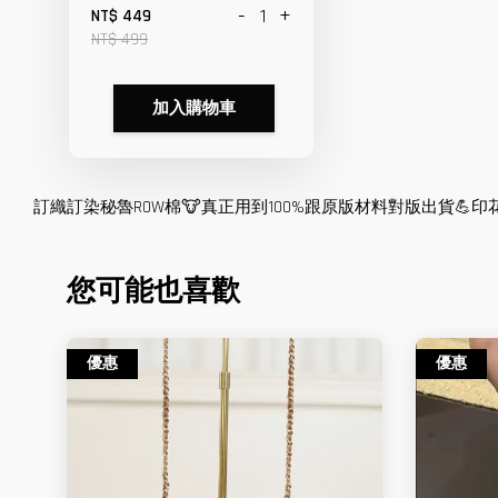
-
+
NT$ 449
NT$ 499
加入購物車
訂織訂染秘魯ROW棉🐮真正用到100%跟原版材料對版出貨💪印花
您可能也喜歡
優惠
優惠