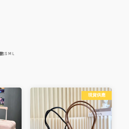
S M L
現貨供應