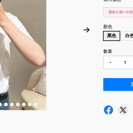
霸氣外漏✦全館
顏色
黑色
白
數量
-