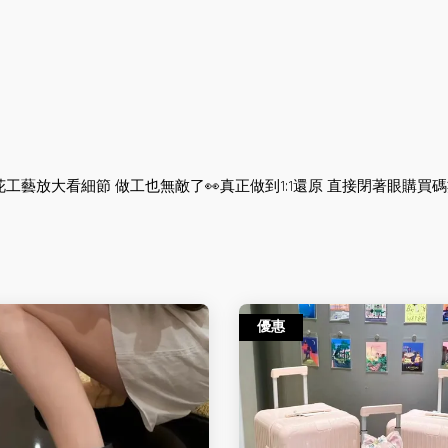
工藝放大看細節 做工也無敵了👀真正做到1:1還原 直接閉著眼購買碼數:
優惠