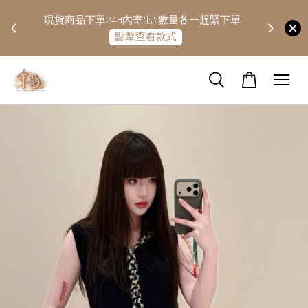
快隔天
現貨商品下單24H內寄出?數量各一趕緊下單
點擊查看款式