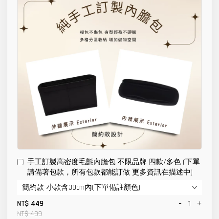
手工訂製高密度毛氈內膽包 不限品牌 四款/多色 (下單
請備著包款，所有包款都能訂做 更多資訊在描述中)
-
+
NT$ 449
NT$ 499