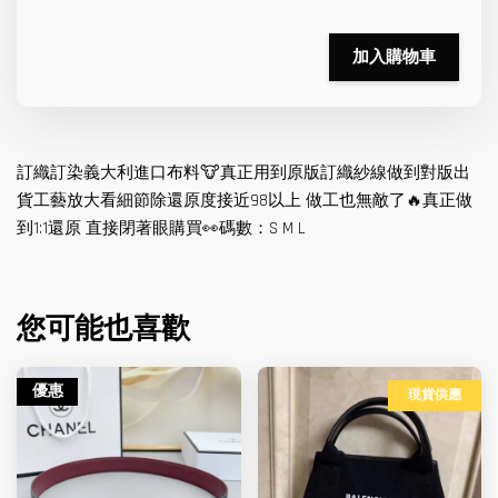
加入購物車
訂織訂染義大利進口布料🐮真正用到原版訂織紗線做到對版出
貨工藝放大看細節除還原度接近98以上 做工也無敵了🔥真正做
到1:1還原 直接閉著眼購買👀碼數：S M L
您可能也喜歡
優惠
現貨供應