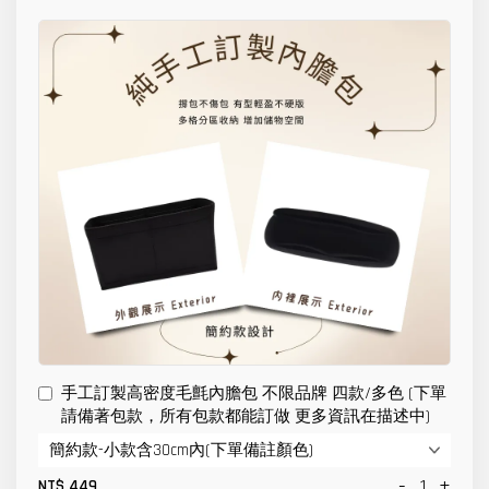
手工訂製高密度毛氈內膽包 不限品牌 四款/多色 (下單
請備著包款，所有包款都能訂做 更多資訊在描述中)
-
+
NT$ 449