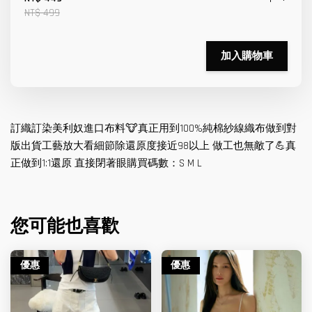
NT$ 499
加入購物車
訂織訂染美利奴進口布料🐮真正用到100%純棉紗線織布做到對
版出貨工藝放大看細節除還原度接近98以上 做工也無敵了💪真
正做到1:1還原 直接閉著眼購買碼數：S M L
您可能也喜歡
優惠
優惠