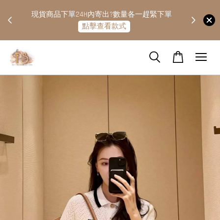
快隔天
現貨商品下單24H內寄出?數量各一趕緊下單
點擊查看款式