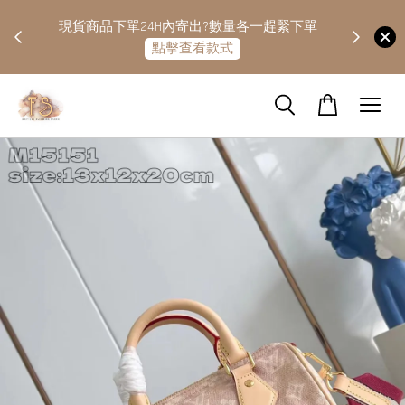
快隔天
現貨商品下單24H內寄出?數量各一趕緊下單
點擊查看款式