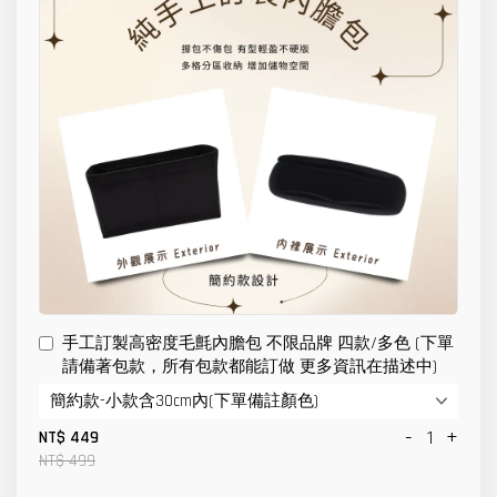
手工訂製高密度毛氈內膽包 不限品牌 四款/多色 (下單
請備著包款，所有包款都能訂做 更多資訊在描述中)
-
+
NT$ 449
NT$ 499