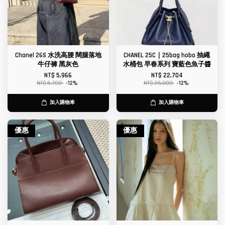
Chanel 26S 水洗高腰 闊腿落地
CHANEL 25C｜25bag hobo 抽繩
牛仔褲 黑灰色
水桶包 早春系列 寶藍色魚子醬
NT$ 5,966
NT$ 22,704
NT$ 6,780
-12%
NT$ 25,800
-12%
加入購物車
加入購物車
優惠
優惠