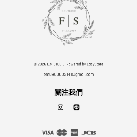
© 2026 E.M STUDIO. Powered by
EasyStore
em0900032141@gmail.com
關注我們
Instagram
Line
Visa
Master
American
JCB