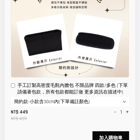
手工訂製高密度毛氈內膽包 不限品牌 四款/多色 (下單
請備著包款，所有包款都能訂做 更多資訊在描述中)
-
+
NT$ 449
NT$ 499
加入購物車