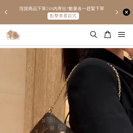
快隔天
現貨商品下單24H內寄出?數量各一趕緊下單
點擊查看款式