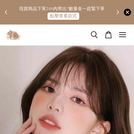
快隔天
現貨商品下單24H內寄出?數量各一趕緊下單
點擊查看款式