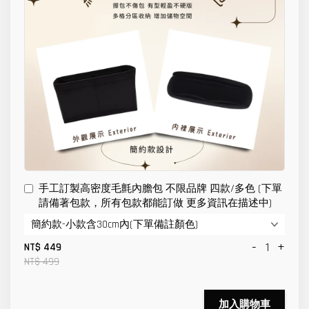
手工訂製高密度毛氈內膽包 不限品牌 四款/多色 (下單
請備著包款，所有包款都能訂做 更多資訊在描述中)
-
+
NT$ 449
NT$ 499
加入購物車