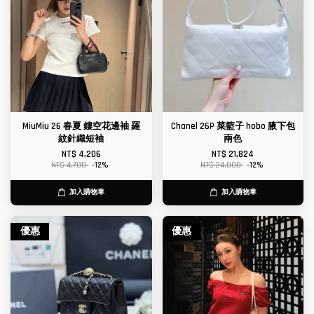
MiuMiu 26 春夏 鏤空花邊袖 羅
Chanel 26P 菜籃子 hobo 腋下包
紋針織短袖
兩色
NT$ 4,206
NT$ 21,824
NT$ 4,780
-12%
NT$ 24,800
-12%
加入購物車
加入購物車
優惠
優惠