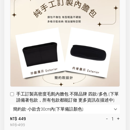
手工訂製高密度毛氈內膽包 不限品牌 四款/多色 (下單
請備著包款，所有包款都能訂做 更多資訊在描述中)
-
+
NT$ 449
NT$ 499