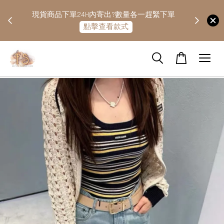
快隔天
現貨商品下單24H內寄出?數量各一趕緊下單
點擊查看款式