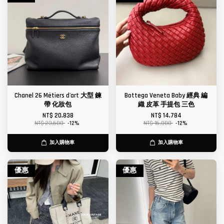
Chanel 26 Métiers d'art 大型 鍊
Bottega Veneta Baby 經典 編
帶 化妝包
織 皮革 手提包 三色
NT$ 20,838
NT$ 14,784
NT$ 23,680
-12%
NT$ 16,800
-12%
加入購物車
加入購物車
優惠
優惠