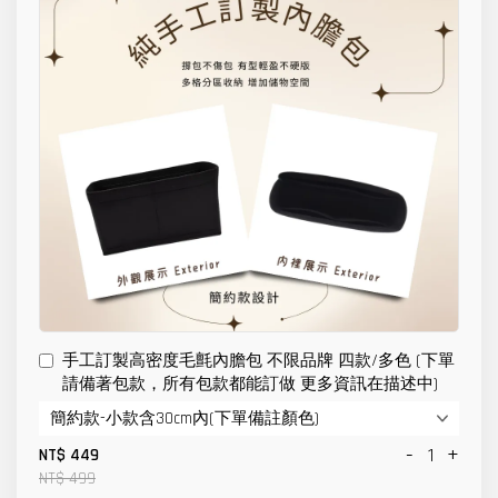
手工訂製高密度毛氈內膽包 不限品牌 四款/多色 (下單
請備著包款，所有包款都能訂做 更多資訊在描述中)
-
+
NT$ 449
NT$ 499