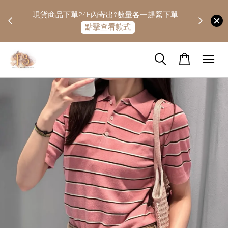
快隔天
現貨商品下單24H內寄出?數量各一趕緊下單
點擊查看款式