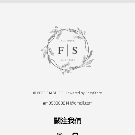
© 2026 E.M STUDIO. Powered by
EasyStore
em0900032141@gmail.com
關注我們
Instagram
Line