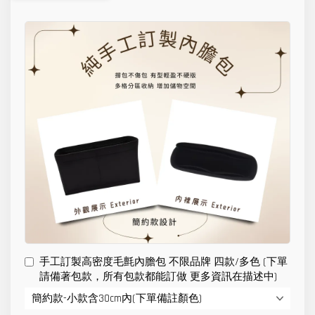
手工訂製高密度毛氈內膽包 不限品牌 四款/多色 (下單
請備著包款，所有包款都能訂做 更多資訊在描述中)