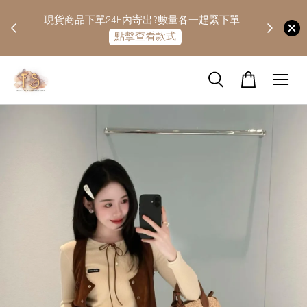
快隔天
現貨商品下單24H內寄出?數量各一趕緊下單
點擊查看款式