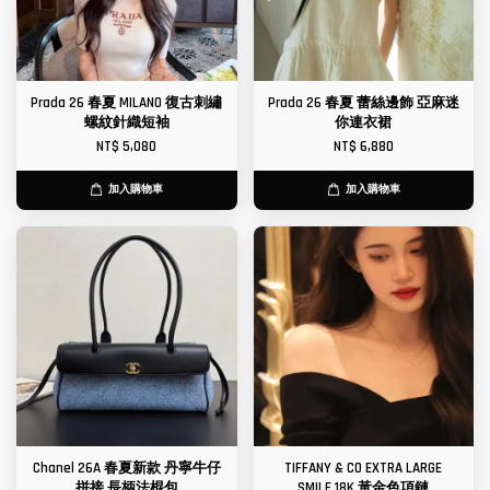
Prada 26 春夏 MILANO 復古刺繡
Prada 26 春夏 蕾絲邊飾 亞麻迷
螺紋針織短袖
你連衣裙
NT$ 5,080
NT$ 6,880
加入購物車
加入購物車
Chanel 26A 春夏新款 丹寧牛仔
TIFFANY & CO EXTRA LARGE
拼接 長柄法棍包
SMILE 18K 黃金色項鏈