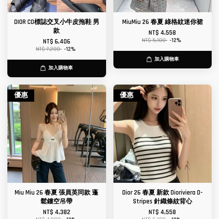
DIOR CD標誌交叉小牛皮拖鞋 男
MiuMiu 26 春夏 綠格紋迷你裙
款
NT$ 4,558
NT$ 5,180
-12%
NT$ 6,406
NT$ 7,280
-12%
加入購物車
加入購物車
優惠
優惠
Miu Miu 26 春夏 張員英同款 蓬
Dior 26 春夏 新款 Dioriviera D-
鬆鏤空吊帶
Stripes 針織條紋背心
NT$ 4,382
NT$ 4,558