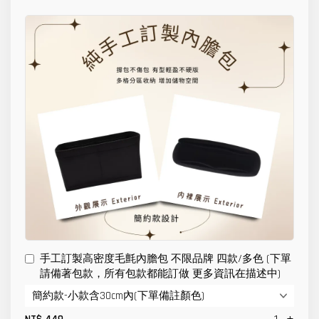
手工訂製高密度毛氈內膽包 不限品牌 四款/多色 (下單
請備著包款，所有包款都能訂做 更多資訊在描述中)