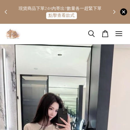
快隔天
現貨商品下單24H內寄出?數量各一趕緊下單
點擊查看款式