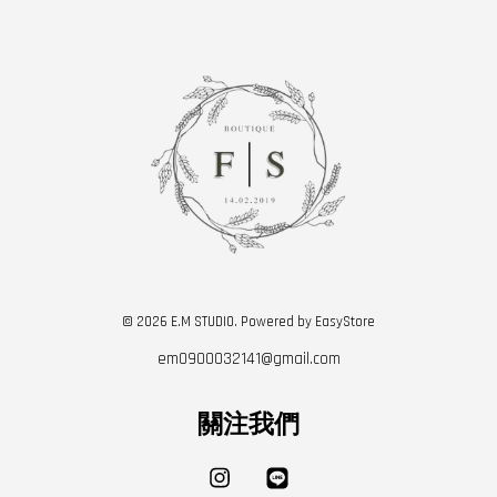
© 2026 E.M STUDIO. Powered by
EasyStore
em0900032141@gmail.com
關注我們
Instagram
Line