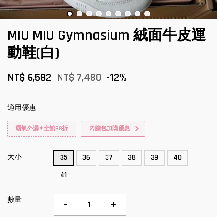
MIU MIU Gymnasium 絨面牛皮運
動鞋(白)
NT$ 6,582
NT$ 7,480
-12%
適用優惠
霸氣外漏✦全館88折
內膽包加購優惠
大小
35
36
37
38
39
40
41
數量
-
+