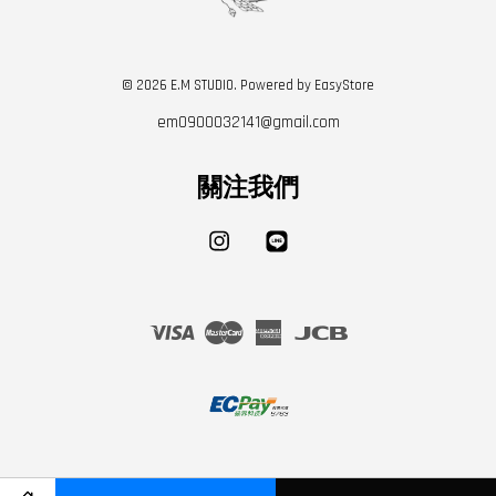
© 2026 E.M STUDIO. Powered by
EasyStore
em0900032141@gmail.com
關注我們
Instagram
Line
Visa
Master
American
JCB
Express