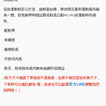
這款運動鞋匠心打造，超輕盈結構，將休閒元素和運動風尚融
為一體。彩色飾帶和標誌壓花鞋底凸顯Miu Miu的運動時尚個
性。
·配鞋帶
·有襯裡
·徽標鞋底
·可拆式內底
·鞋舌、鞋領與內底均飾有絲網印花標誌
(鞋子尺寸確認下單後恕不退換貨，如果不確定該如何拿尺寸，
官方LINE
下單時可以備註腳長/寬，或者也可以點選
聯繫我們
詢問唷！ )