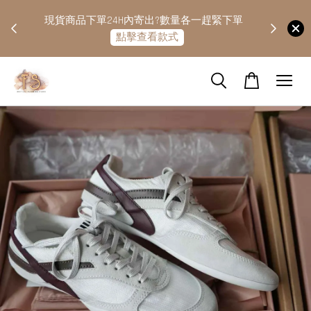
快隔天
現貨商品下單24H內寄出?數量各一趕緊下單
點擊查看款式