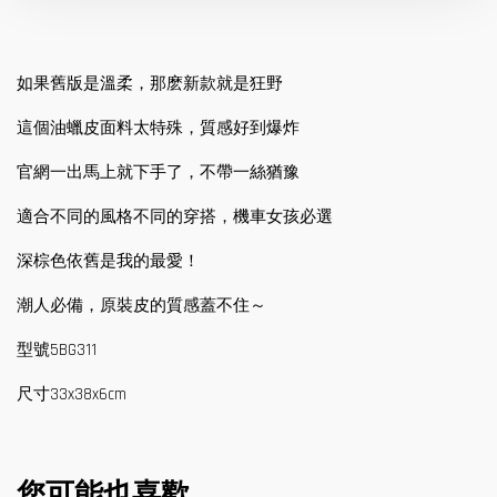
如果舊版是溫柔，那麽新款就是狂野
這個油蠟皮面料太特殊，質感好到爆炸
官網一出馬上就下手了，不帶一絲猶豫
適合不同的風格不同的穿搭，機車女孩必選
深棕色依舊是我的最愛！
潮人必備，原裝皮的質感蓋不住～
型號5BG311
尺寸33x38x6cm
您可能也喜歡