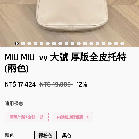
MIU MIU Ivy 大號 厚版全皮托特
(兩色)
NT$ 17,424
NT$ 19,800
-12%
適用優惠
霸氣外漏✦全館88折
內膽包加購優惠
顏色
裸粉色
黑色