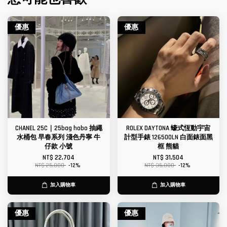
優惠
優惠
CHANEL 25C｜25bag hobo 抽繩
ROLEX DAYTONA 蠔式恆動宇宙
水桶包 早春系列 淺色丹寧 牛
計型手錶 126500LN 白面錶面黑
仔款 小號
框 熊貓
NT$ 22,704
NT$ 31,504
NT$ 25,800
-12%
NT$ 35,800
-12%
加入購物車
加入購物車
優惠
優惠