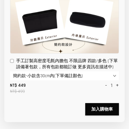
手工訂製高密度毛氈內膽包 不限品牌 四款/多色 (下單
請備著包款，所有包款都能訂做 更多資訊在描述中)
-
+
NT$ 449
NT$ 499
加入購物車