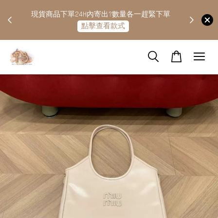
快隔天
現貨商品下單24H內寄出?數量各一趕緊下單
點擊查看款式