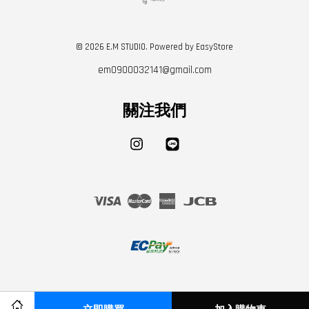
© 2026 E.M STUDIO. Powered by
EasyStore
em0900032141@gmail.com
關注我們
Instagram
Line
Visa
Master
American
JCB
Express