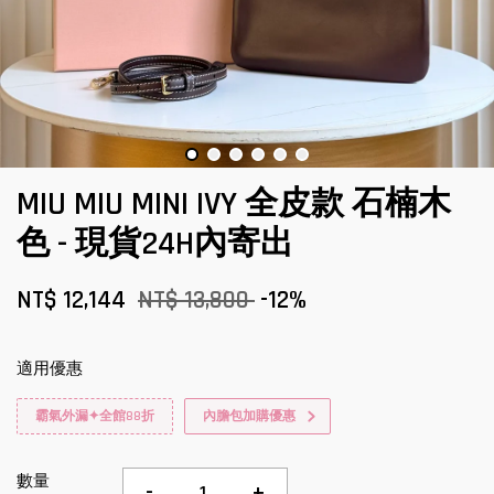
MIU MIU MINI IVY 全皮款 石楠木
色 - 現貨24H內寄出
NT$ 12,144
NT$ 13,800
-12%
適用優惠
霸氣外漏✦全館88折
內膽包加購優惠
數量
-
+