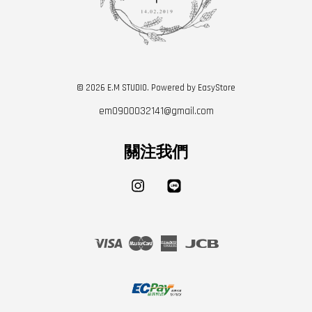
© 2026 E.M STUDIO. Powered by
EasyStore
em0900032141@gmail.com
關注我們
Instagram
Line
Visa
Master
American
JCB
Express