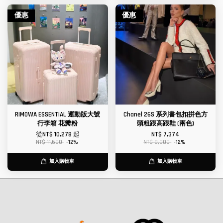
優惠
優惠
RIMOWA ESSENTIAL 運動版大號
Chanel 26S 系列書包扣拼色方
行李箱 花瓣粉
頭粗跟高跟鞋 (兩色)
從
NT$ 10,278
起
NT$ 7,374
NT$ 11,680
-12%
NT$ 8,380
-12%
加入購物車
加入購物車