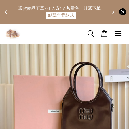
快隔天
現貨商品下單24H內寄出?數量各一趕緊下單
點擊查看款式