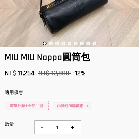
MIU MIU Nappa圓筒包
NT$ 11,264
NT$ 12,800
-12%
適用優惠
霸氣外漏✦全館88折
內膽包加購優惠
數量
-
+