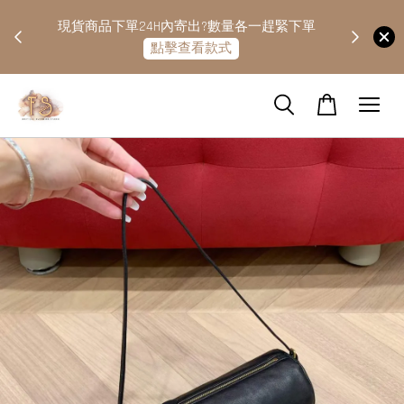
快隔天
現貨商品下單24H內寄出?數量各一趕緊下單
點擊查看款式