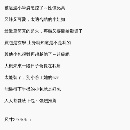
被這波小筆袋硬控了～性價比高
又辣又可愛，太適合酷的小姐姐
最近筆筒真的超火，專櫃又要開始斷貨了
買包是玄學 上身就知道是不是我的
其他小包很難再超越他了～超級絕
大概未來一段日子會長在我肩
太能裝了，別小瞧了她的size
能裝得下手機的小包就是好包
人人都愛腋下包～強烈推薦
尺寸22x9x9cm