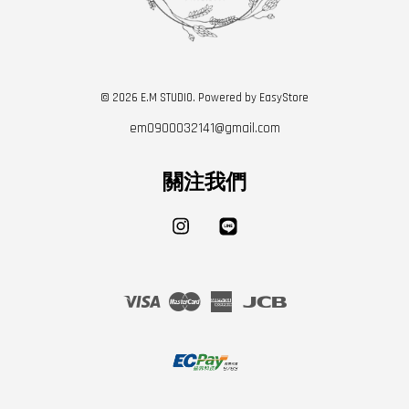
© 2026 E.M STUDIO. Powered by
EasyStore
em0900032141@gmail.com
關注我們
Instagram
Line
Visa
Master
American
JCB
Express