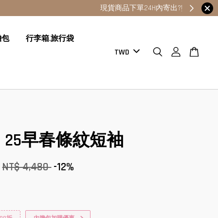
膽包
行李箱.旅行袋
iu 25早春條紋短袖
NT$ 4,480
-12%