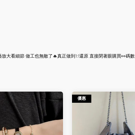
大看細節 做工也無敵了🔥真正做到1:1還原 直接閉著眼購買👀碼數:S 
優惠