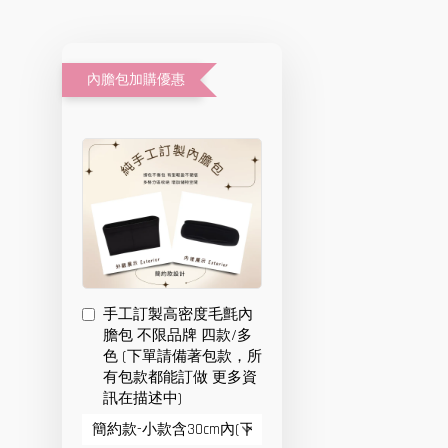
內膽包加購優惠
手工訂製高密度毛氈內
膽包 不限品牌 四款/多
色 (下單請備著包款，所
有包款都能訂做 更多資
訊在描述中)