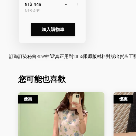
-
+
NT$ 449
NT$ 499
加入購物車
訂織訂染秘魯ROW棉🐮真正用到100%跟原版材料對版出貨💪工藝放
您可能也喜歡
優惠
優惠