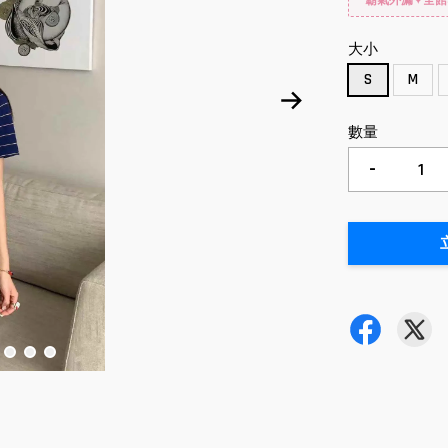
霸氣外漏✦全館
大小
S
M
數量
-