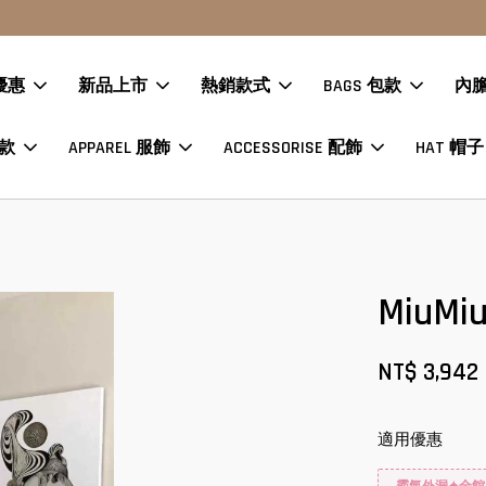
點擊查看款式
現貨商品下單24H內寄出?數量各一趕緊下單
優惠
新品上市
熱銷款式
BAGS 包款
內
鞋款
APPAREL 服飾
ACCESSORISE 配飾
HAT 帽子
MiuM
NT$ 3,942
適用優惠