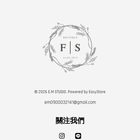
© 2026 E.M STUDIO. Powered by
EasyStore
em0900032141@gmail.com
關注我們
Instagram
Line