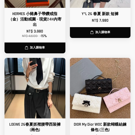
HERMES 小豬鼻子帶鑽戒指
Y*L 26 春夏 新款 短褲
（金）活動戒圍 - 現貨24H內寄
NT$ 7,980
出
NT$ 3,980
加入購物車
NT$ 4,680
-15%
加入購物車
LOEWE 26春夏抓褶腰帶西裝褲
DIOR My Dior WOC 新款蝴蝶結鍊
(兩色)
條包 (三色)