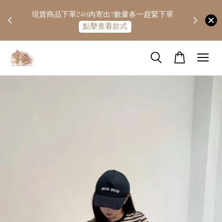
快隔天
現貨商品下單24H內寄出?數量各一趕緊下單
點擊查看款式