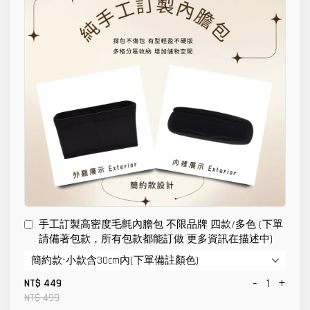
手工訂製高密度毛氈內膽包 不限品牌 四款/多色 (下單
請備著包款，所有包款都能訂做 更多資訊在描述中)
-
+
NT$ 449
NT$ 499