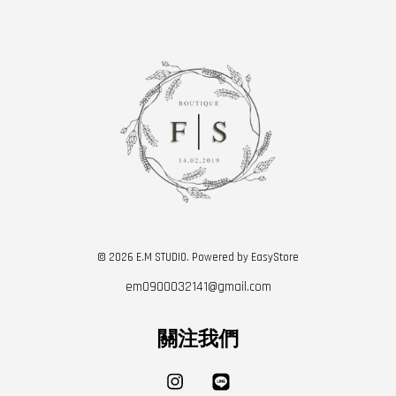
© 2026 E.M STUDIO. Powered by
EasyStore
em0900032141@gmail.com
關注我們
Instagram
Line