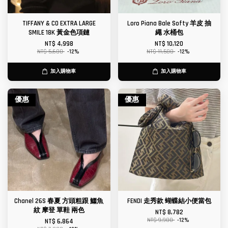
TIFFANY & CO EXTRA LARGE
Loro Piana Bale Softy 羊皮 抽
SMILE 18K 黃金色項鏈
繩 水桶包
NT$ 4,998
NT$ 10,120
NT$ 5,680
-12%
NT$ 11,500
-12%
加入購物車
加入購物車
優惠
優惠
Chanel 26S 春夏 方頭粗跟 鱷魚
FENDI 走秀款 蝴蝶結小便當包
紋 摩登 單鞋 兩色
NT$ 8,782
NT$ 9,980
-12%
NT$ 6,864