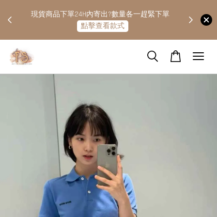
快隔天
現貨商品下單24H內寄出?數量各一趕緊下單
點擊查看款式