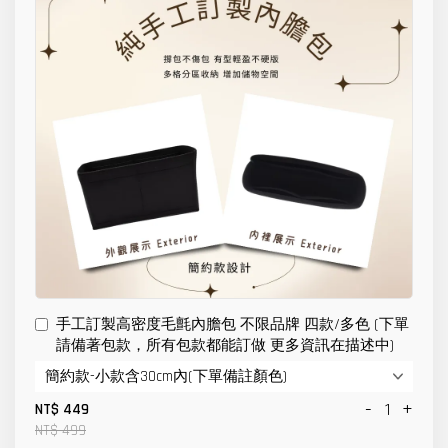
手工訂製高密度毛氈內膽包 不限品牌 四款/多色 (下單
請備著包款，所有包款都能訂做 更多資訊在描述中)
-
+
NT$ 449
NT$ 499