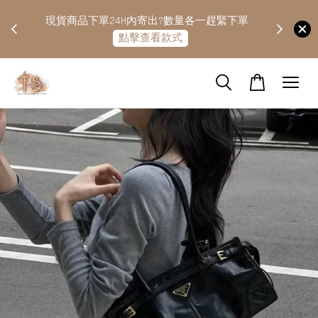
快隔天
現貨商品下單24H內寄出?數量各一趕緊下單
點擊查看款式