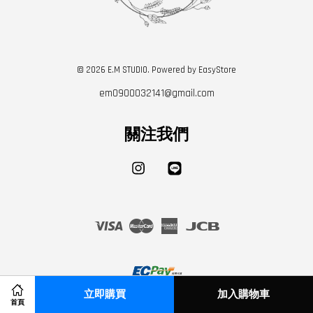
© 2026 E.M STUDIO. Powered by
EasyStore
em0900032141@gmail.com
關注我們
Instagram
Line
Visa
Master
American
JCB
Express
立即購買
加入購物車
首頁