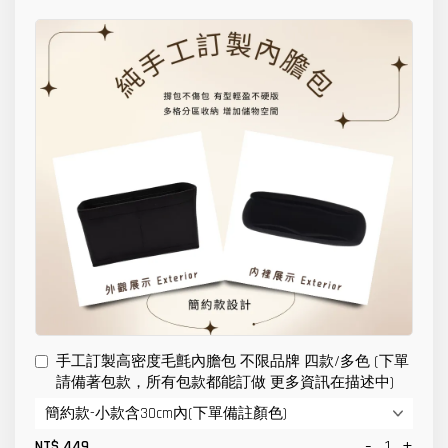
手工訂製高密度毛氈內膽包 不限品牌 四款/多色 (下單
請備著包款，所有包款都能訂做 更多資訊在描述中)
-
+
NT$ 449