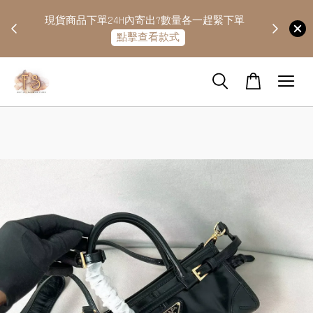
快隔天
現貨商品下單24H內寄出?數量各一趕緊下單
點擊查看款式