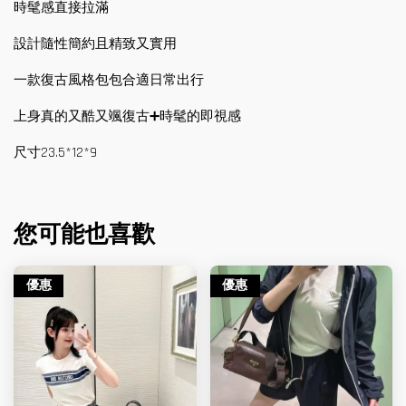
時髦感直接拉滿
設計隨性簡約且精致又實用
一款復古風格包包合適日常出行
上身真的又酷又颯復古➕時髦的即視感
尺寸23.5*12*9
您可能也喜歡
優惠
優惠