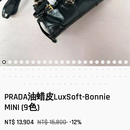
PRADA油蜡皮LuxSoft-Bonnie
MINI (9色)
NT$ 13,904
NT$ 15,800
-12%