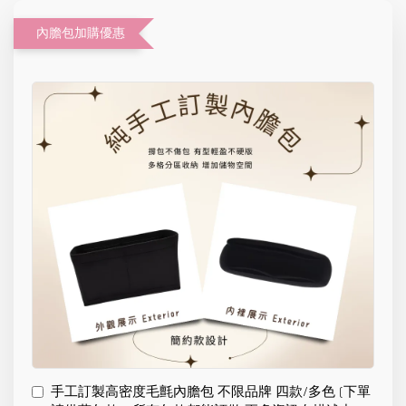
內膽包加購優惠
手工訂製高密度毛氈內膽包 不限品牌 四款/多色 (下單