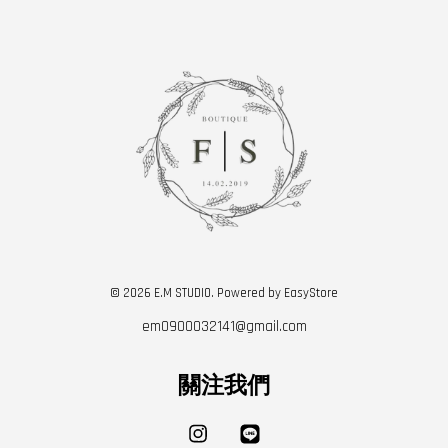
© 2026 E.M STUDIO. Powered by
EasyStore
em0900032141@gmail.com
關注我們
Instagram
Line