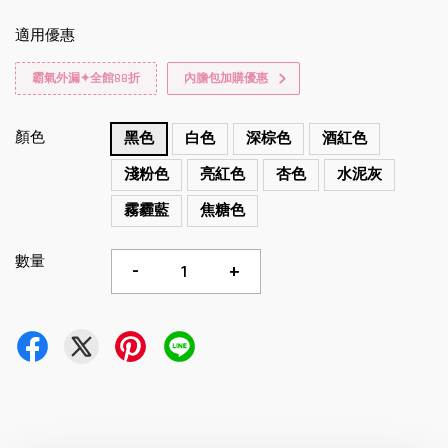
適用優惠
霸氣外漏✦全館88折
內膽包加購優惠
顏色
黑色
白色
深棕色
酒紅色
淺粉色
亮紅色
杏色
水泥灰
霧霾藍
焦糖色
數量
-
+