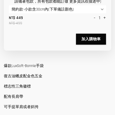
請備著包款，所有包款都能訂做 更多資訊在描述中)
-
+
NT$ 449
NT$ 499
加入購物車
爆款LuxSoft-Bonnie手袋
復古油蠟皮配金色五金
標志性三角徽標
配有長肩帶
可手提單肩或者斜挎