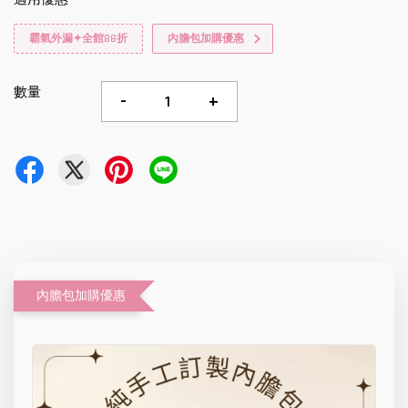
霸氣外漏✦全館88折
內膽包加購優惠
數量
-
+
內膽包加購優惠