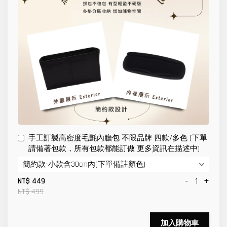
手工訂製高密度毛氈內膽包 不限品牌 四款/多色 (下單
請備著包款，所有包款都能訂做 更多資訊在描述中)
-
+
NT$ 449
NT$ 499
加入購物車