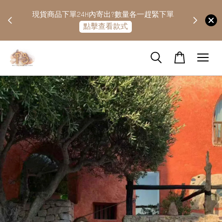
快隔天
現貨商品下單24H內寄出?數量各一趕緊下單
點擊查看款式