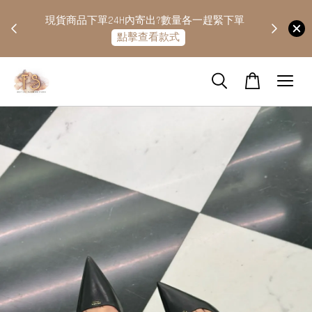
快隔天
現貨商品下單24H內寄出?數量各一趕緊下單
點擊查看款式