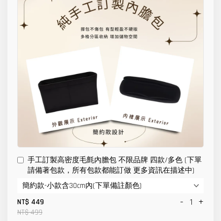
手工訂製高密度毛氈內膽包 不限品牌 四款/多色 (下單
請備著包款，所有包款都能訂做 更多資訊在描述中)
-
+
NT$ 449
NT$ 499