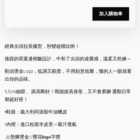
加入購物車
經典尖頭拉長腿型，秒變超模比例！
後跟的荷葉邊褶皺設計，中和了尖頭的凌厲感，溫柔又乾練～
鞋頭燙金Logo，低調又顯貴，不用刻意炫耀，懂的人一眼就看
出你的品味。
5.5cm細跟 、跟高剛好！既能拔高身形，又不會累腳 通勤日常
都超好搭！
▪️鞋面：義大利同源胎牛油蠟皮
▫️內裡：進口粒面羊皮里～吸汗透氣
⚠️墊腳燙金//壓花𝐥𝐨𝐠𝐨字體