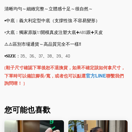
清晰均勻～細緻完整～立體感十足～很自然～
▪️中底：義大利定型中底（支撐性強 不容易變形）
▫️大底：獨家原版1:1開模真皮注塑大底➕ABS跟➕天皮
⚠️⚠️區別市場通貨～高品質完全不一樣‼ ️
▪️𝐒𝐈𝐙𝐄：35、36、37、38、39、40
(鞋子尺寸確認下單後恕不退換貨，如果不確定該如何拿尺寸，
官方LINE
下單時可以備註腳長/寬，或者也可以點選
聯繫我們
詢問唷！ )
您可能也喜歡