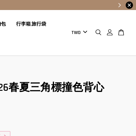
膽包
行李箱.旅行袋
da 26春夏三角標撞色背心