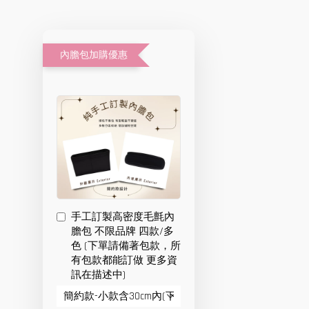
內膽包加購優惠
手工訂製高密度毛氈內
膽包 不限品牌 四款/多
色 (下單請備著包款，所
有包款都能訂做 更多資
訊在描述中)