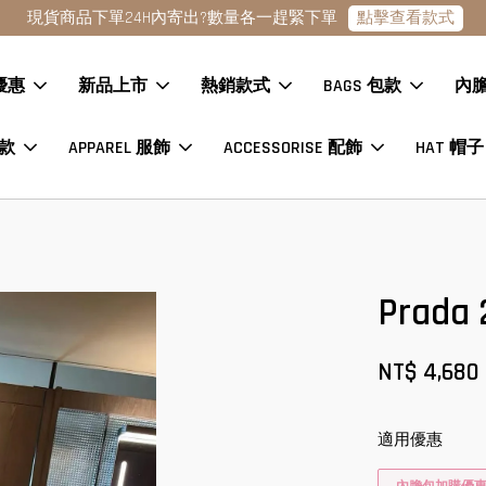
點擊查看款式
現貨商品下單24H內寄出?數量各一趕緊下單
優惠
新品上市
熱銷款式
BAGS 包款
內
鞋款
APPAREL 服飾
ACCESSORISE 配飾
HAT 帽子
Pra
NT$ 4,680
適用優惠