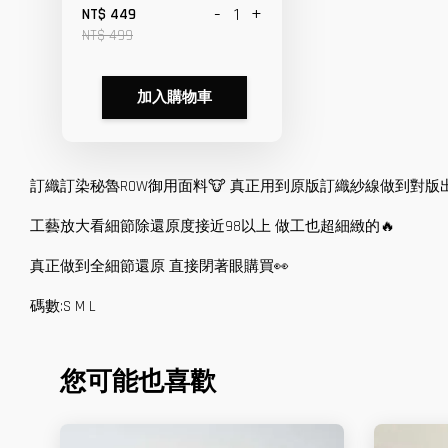
-
+
NT$ 449
NT$ 499
加入購物車
訂織訂染秘魯ROW御用面料🐮 真正用到原版訂織紗線做到對版出
工藝放大看細節除還原度接近98以上 做工也超細緻的🔥
真正做到全細節還原 直接閉著眼購買👀
碼數:S M L
您可能也喜歡