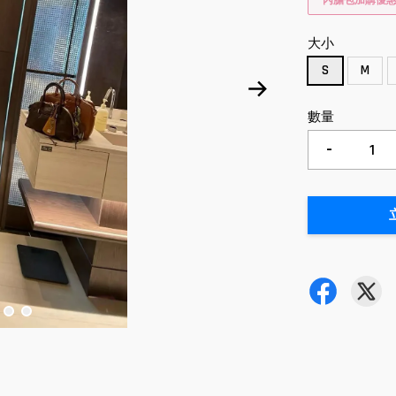
內膽包加購優
大小
S
M
數量
-