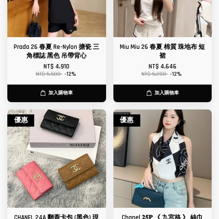
Prada 26 春夏 Re-Nylon 搪瓷 三
Miu Miu 26 春夏 棉質 珠地布 短
角標誌 黑色 吊帶背心
裙
NT$ 4,910
NT$ 4,646
NT$ 5,580
-12%
NT$ 5,280
-12%
加入購物車
加入購物車
優惠
優惠
CHANEL 24A 翻蓋卡包 (黑色) 現
Chanel 𝟐𝟓𝐏 《 九宮格 》 絲巾