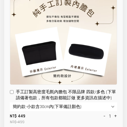
手工訂製高密度毛氈內膽包 不限品牌 四款/多色 (下單
請備著包款，所有包款都能訂做 更多資訊在描述中)
-
+
NT$ 449
NT$ 499