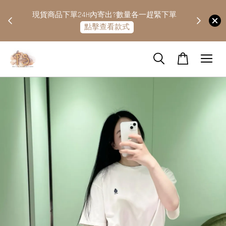
快隔天
現貨商品下單24H內寄出?數量各一趕緊下單
點擊查看款式