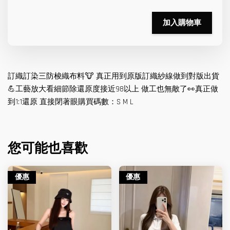
加入購物車
訂織訂染三防梭織布料🐮 真正用到原版訂織紗線做到對版出貨
💪工藝放大看細節除還原度接近98以上 做工也無敵了👀真正做
到1:1還原 直接閉著眼購買碼數：S M L
您可能也喜歡
優惠
優惠