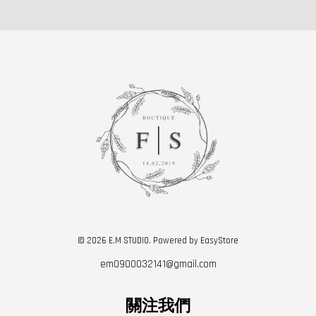
© 2026 E.M STUDIO. Powered by
EasyStore
em0900032141@gmail.com
關注我們