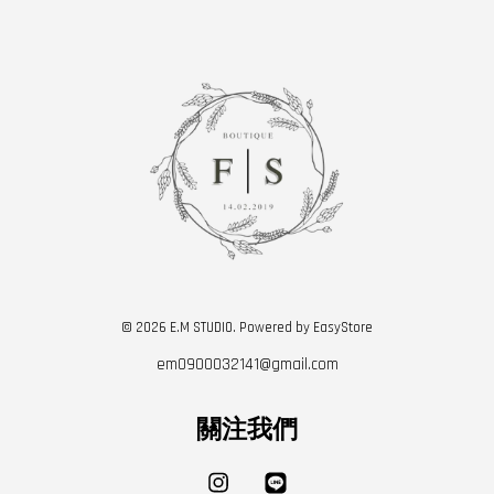
© 2026 E.M STUDIO. Powered by
EasyStore
em0900032141@gmail.com
關注我們
Instagram
Line