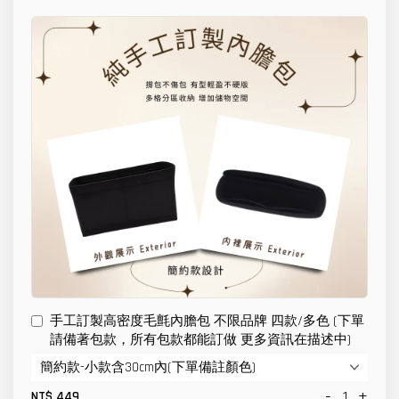
手工訂製高密度毛氈內膽包 不限品牌 四款/多色 (下單
請備著包款，所有包款都能訂做 更多資訊在描述中)
-
+
NT$ 449