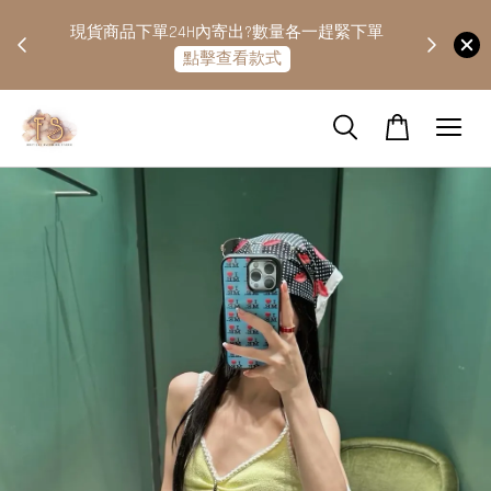
快隔天
現貨商品下單24H內寄出?數量各一趕緊下單
點擊查看款式