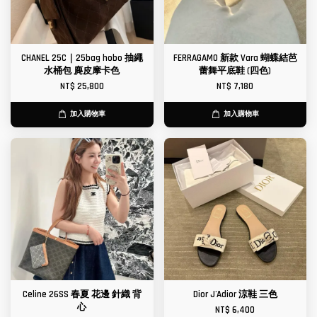
CHANEL 25C｜25bag hobo 抽繩
FERRAGAMO 新款 Vara 蝴蝶結芭
水桶包 麂皮摩卡色
蕾舞平底鞋 (四色)
NT$ 25,800
NT$ 7,180
加入購物車
加入購物車
Celine 26SS 春夏 花邊 針織 背
Dior J'Adior 涼鞋 三色
心
NT$ 6,400