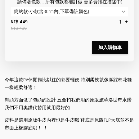
請備著包款，所有包款都能訂做 更多資訊在描述中)
-
+
NT$ 449
NT$ 499
加入購物車
今年這款RV休閒鞋比以往的都要輕便 特別柔軟就像腳踩棉花糖
一樣輕柔舒適！
鞋頭方面做了包頭的設計 五金扣我們用的原版施華洛世奇水鑽
我們不用奧鑽代替用就用最好的
皮料是選用原版牛皮內裡也是牛皮哦 鞋底是原版TUP大底並不是
市面上橡膠底哦！ ！