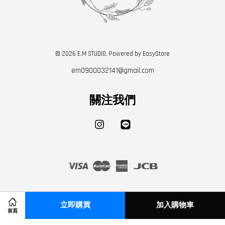
© 2026 E.M STUDIO. Powered by
EasyStore
em0900032141@gmail.com
關注我們
Instagram
Line
Visa
Master
American
JCB
Express
立即購買
加入購物車
首頁