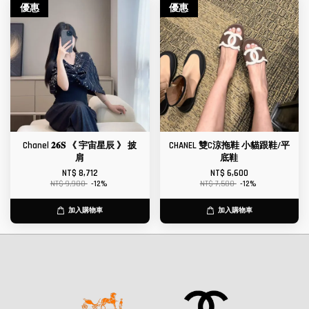
優惠
優惠
Chanel 𝟐𝟔𝐒 《 宇宙星辰 》 披
CHANEL 雙C涼拖鞋 小貓跟鞋/平
肩
底鞋
NT$ 8,712
NT$ 6,600
NT$ 9,900
-12%
NT$ 7,500
-12%
加入購物車
加入購物車