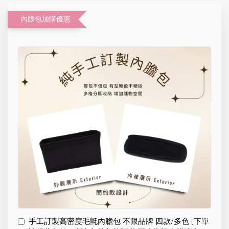
內膽包加購優惠
手工訂製高密度毛氈內膽包 不限品牌 四款/多色 (下單