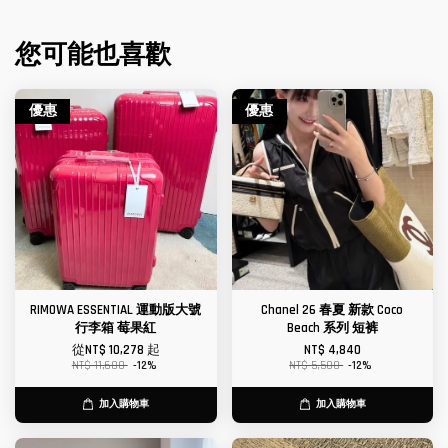
您可能也喜歡
優惠
優惠
RIMOWA ESSENTIAL 運動版大號
Chanel 26 春夏 新款 Coco
行李箱 莓果紅
Beach 系列 短裤
從
NT$ 10,278
起
NT$ 4,840
NT$ 11,680
-12%
NT$ 5,500
-12%
加入購物車
加入購物車