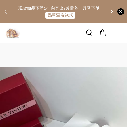
快隔天
現貨商品下單24H內寄出?數量各一趕緊下單
點擊查看款式