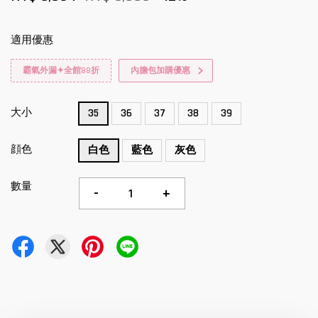
適用優惠
霸氣外漏✦全館88折
內膽包加購優惠
大小
35
36
37
38
39
顔色
白色
藍色
灰色
數量
-
+