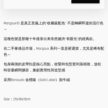
Margaux10 是真正意義上的“收藏級配色” 不是轉瞬即逝的流行色
～
這種色號是那種十年後拿出來依然被誇“有眼光”的經典款。
在二手奢侈品市場，Margaux 系列一直是硬通貨，尤其是稀有配
色～
包身兩側的皮帶扣是核心亮點，收緊時包型更利落精致，放松
時容量瞬間擴容，兼顧實用性與造型感
采用Bonaudo 金標級（Gold Label）胎牛絨
Size：25x18x19cm