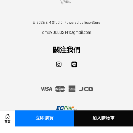
© 2026 E.M STUDIO. Powered by
EasyStore
em0900032141@gmail.com
關注我們
Instagram
Line
Visa
Master
American
JCB
Express
立即購買
加入購物車
首頁