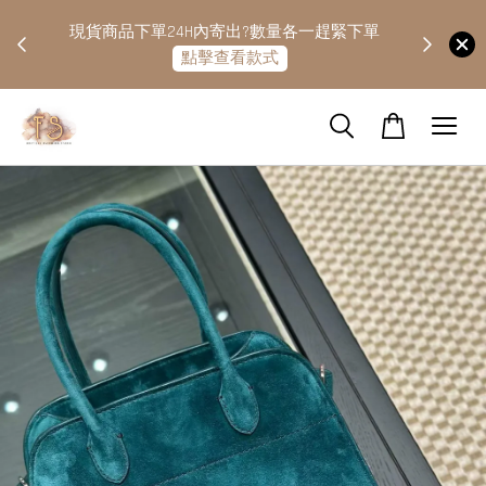
快隔天
現貨商品下單24H內寄出?數量各一趕緊下單
點擊查看款式