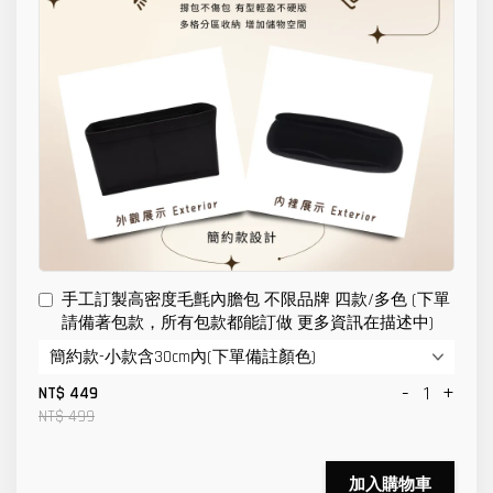
手工訂製高密度毛氈內膽包 不限品牌 四款/多色 (下單
請備著包款，所有包款都能訂做 更多資訊在描述中)
-
+
NT$ 449
NT$ 499
加入購物車