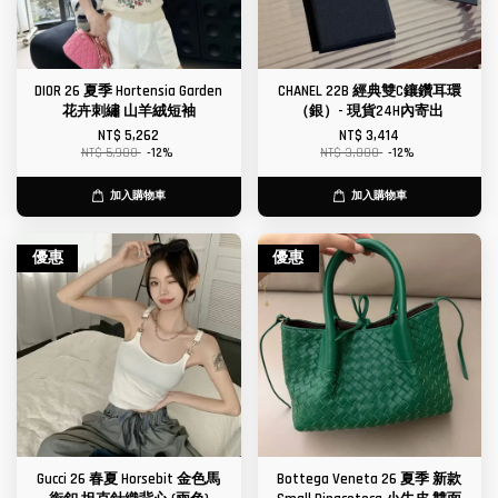
DIOR 26 夏季 Hortensia Garden
CHANEL 22B 經典雙C鑲鑽耳環
花卉刺繡 山羊絨短袖
（銀）- 現貨24H內寄出
NT$ 5,262
NT$ 3,414
NT$ 5,980
-12%
NT$ 3,880
-12%
加入購物車
加入購物車
優惠
優惠
Gucci 26 春夏 Horsebit 金色馬
Bottega Veneta 26 夏季 新款