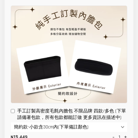
手工訂製高密度毛氈內膽包 不限品牌 四款/多色 (下單
請備著包款，所有包款都能訂做 更多資訊在描述中)
-
+
NT$ 449