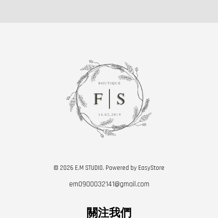
© 2026 E.M STUDIO. Powered by
EasyStore
em0900032141@gmail.com
關注我們