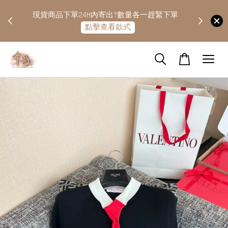
快隔天
現貨商品下單24H內寄出?數量各一趕緊下單
點擊查看款式