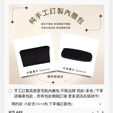
手工訂製高密度毛氈內膽包 不限品牌 四款/多色 (下單
請備著包款，所有包款都能訂做 更多資訊在描述中)
-
+
NT$ 449