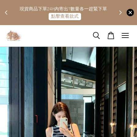
快隔天
現貨商品下單24H內寄出?數量各一趕緊下單
點擊查看款式