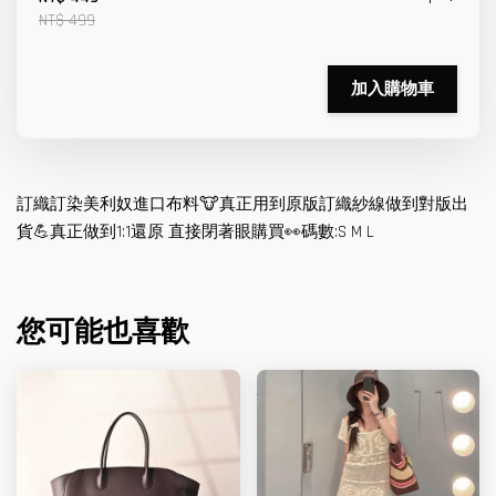
NT$ 499
加入購物車
訂織訂染美利奴進口布料🐮真正用到原版訂織紗線做到對版出
貨💪真正做到1:1還原 直接閉著眼購買👀碼數:S M L
您可能也喜歡