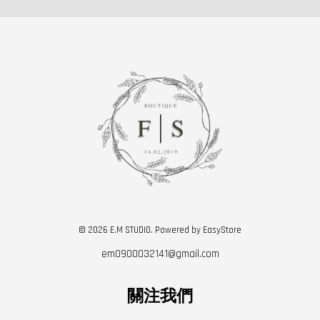
© 2026 E.M STUDIO. Powered by
EasyStore
em0900032141@gmail.com
關注我們